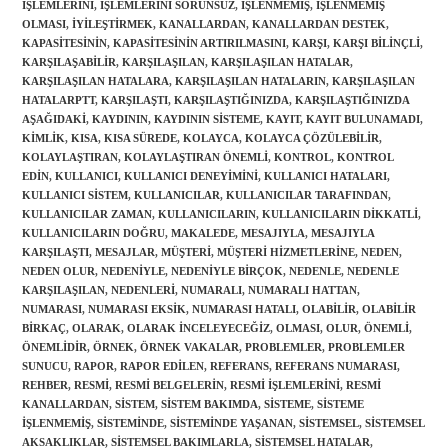
IŞLEMLERINI
,
IŞLEMLERINI SORUNSUZ
,
IŞLENMEMIŞ
,
IŞLENMEMIŞ
OLMASI
,
IYILEŞTIRMEK
,
KANALLARDAN
,
KANALLARDAN DESTEK
,
KAPASITESININ
,
KAPASITESININ ARTIRILMASINI
,
KARŞI
,
KARŞI BILINÇLI
,
KARŞILAŞABILIR
,
KARŞILAŞILAN
,
KARŞILAŞILAN HATALAR
,
KARŞILAŞILAN HATALARA
,
KARŞILAŞILAN HATALARIN
,
KARŞILAŞILAN
HATALARPTT
,
KARŞILAŞTI
,
KARŞILAŞTIĞINIZDA
,
KARŞILAŞTIĞINIZDA
AŞAĞIDAKI
,
KAYDININ
,
KAYDININ SISTEME
,
KAYIT
,
KAYIT BULUNAMADI
,
KIMLIK
,
KISA
,
KISA SÜREDE
,
KOLAYCA
,
KOLAYCA ÇÖZÜLEBILIR
,
KOLAYLAŞTIRAN
,
KOLAYLAŞTIRAN ÖNEMLI
,
KONTROL
,
KONTROL
EDIN
,
KULLANICI
,
KULLANICI DENEYIMINI
,
KULLANICI HATALARI
,
KULLANICI SISTEM
,
KULLANICILAR
,
KULLANICILAR TARAFINDAN
,
KULLANICILAR ZAMAN
,
KULLANICILARIN
,
KULLANICILARIN DIKKATLI
,
KULLANICILARIN DOĞRU
,
MAKALEDE
,
MESAJIYLA
,
MESAJIYLA
KARŞILAŞTI
,
MESAJLAR
,
MÜŞTERI
,
MÜŞTERI HIZMETLERINE
,
NEDEN
,
NEDEN OLUR
,
NEDENIYLE
,
NEDENIYLE BIRÇOK
,
NEDENLE
,
NEDENLE
KARŞILAŞILAN
,
NEDENLERI
,
NUMARALI
,
NUMARALI HATTAN
,
NUMARASI
,
NUMARASI EKSIK
,
NUMARASI HATALI
,
OLABILIR
,
OLABILIR
BIRKAÇ
,
OLARAK
,
OLARAK INCELEYECEĞIZ
,
OLMASI
,
OLUR
,
ÖNEMLI
,
ÖNEMLIDIR
,
ÖRNEK
,
ÖRNEK VAKALAR
,
PROBLEMLER
,
PROBLEMLER
SUNUCU
,
RAPOR
,
RAPOR EDILEN
,
REFERANS
,
REFERANS NUMARASI
,
REHBER
,
RESMI
,
RESMI BELGELERIN
,
RESMI IŞLEMLERINI
,
RESMI
KANALLARDAN
,
SISTEM
,
SISTEM BAKIMDA
,
SISTEME
,
SISTEME
IŞLENMEMIŞ
,
SISTEMINDE
,
SISTEMINDE YAŞANAN
,
SISTEMSEL
,
SISTEMSEL
AKSAKLIKLAR
,
SISTEMSEL BAKIMLARLA
,
SISTEMSEL HATALAR
,