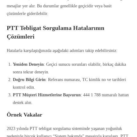
mesajlar yer alır. Bu durumlar genellikle geçicidir veya basit
çözümlerle giderilebilir.
PTT Tebligat Sorgulama Hatalarının
Çözümleri
Hatalarla karşılaştığınızda aşağıdaki adımları takip edebilirsiniz:
Yeniden Deneyin
: Geçici sunucu sorunları olabilir, birkaç dakika
sonra tekrar deneyin.
Doğru Bilgi Girin
: Referans numarası, TC kimlik no ve tarihleri
kontrol edin.
PTT Müşteri Hizmetlerine Başvurun
: 444 1 788 numaralı hattan
destek alın.
Örnek Vakalar
2023 yılında PTT tebligat sorgulama sisteminde yaşanan yoğunluk
nedeniyle birçok kullanıcı “Sistem bakımda” mesajıyla karşılaştı. PTT