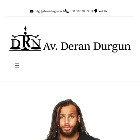
bilgi@derandurgun.av.tr
+90 532 380 96 30
Yol Tarifi
☰