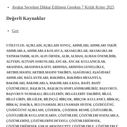
Avukat Seçerken Dikkat Edilmesi Gereken 7 Kritik Kriter 2025
Değerli Kaynaklar
Gov
ETIKETLER
:
AÇIKLADI
,
AÇIKLADI SONUÇ
,
ADIMLARI
,
ADIMLARI TAKIP
,
ADIMLARLA
,
ADIMLARLA KOLAYCA
,
AKSAKLIKLAR
,
AKSAKLIKLAR
YATMAKTADIR
,
ALIN
,
ALIN ÖRNEK
,
ALIR
,
ALMASI
,
ALMASI ÖNEMLIDIR
,
ALTYAPI
,
ALTYAPI SORUNLARI
,
ANCAK
,
ANCAK KULLANICILAR
,
ARASINDA
,
ARASINDA KAYIT
,
ARDINDA
,
ARDINDA GENELLIKLE
,
ARTIRILMASINI
,
ARTIRILMASINI TAKIBEN
,
AŞAĞIDAKI
,
AŞAĞIDAKI
ADIMLARI
,
BAĞLANTILARI
,
BAKIMDA
,
BAKIMDA MESAJIYLA
,
BAKIMLARI
,
BAKIMLARLA
,
BAKIMLARLA KISA
,
BASIT
,
BASIT
ÇÖZÜMLERLE
,
BAŞLIKTA
,
BAŞLIKTA SINIFLANDIRABILIRIZ
,
BAŞVURUN
,
BAŞVURUN NUMARALI
,
BELGELERIN
,
BELGELERIN TAKIBINI
,
BILGI
,
BILGI GIRIN
,
BILGILER
,
BILINÇLI
,
BIRÇOK
,
BIRÇOK KULLANICI
,
BIRKAÇ
,
BIRKAÇ DAKIKA
,
BULUNAMADI
,
BULUNAMADI SISTEM
,
ÇÖZDÜĞÜNÜ
,
ÇÖZDÜĞÜNÜ AÇIKLADI
,
ÇÖZEREK
,
ÇÖZEREK RESMI
,
ÇÖZÜLEBILIR
,
ÇÖZÜLEBILIR KULLANICILARIN
,
ÇÖZÜMLERI
,
ÇÖZÜMLERI HATALARLA
,
ÇÖZÜMLERINI
,
ÇÖZÜMLERINI DETAYLI
,
ÇÖZÜMLERIÖRNEK
,
ÇÖZÜMLERIÖRNEK VAKALARSONUÇPTT
,
ÇÖZÜMLERLE
,
ÇÖZÜMLERLE