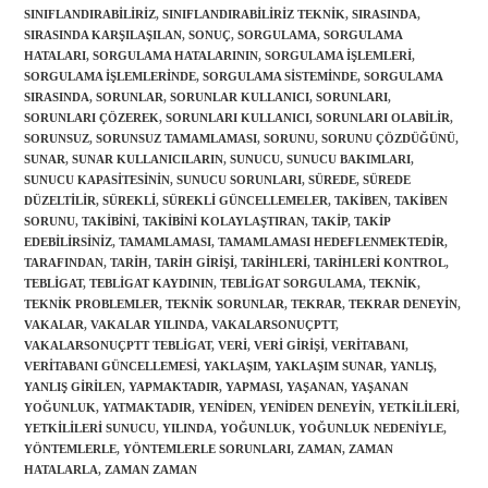
SINIFLANDIRABILIRIZ
,
SINIFLANDIRABILIRIZ TEKNIK
,
SIRASINDA
,
SIRASINDA KARŞILAŞILAN
,
SONUÇ
,
SORGULAMA
,
SORGULAMA
HATALARI
,
SORGULAMA HATALARININ
,
SORGULAMA IŞLEMLERI
,
SORGULAMA IŞLEMLERINDE
,
SORGULAMA SISTEMINDE
,
SORGULAMA
SIRASINDA
,
SORUNLAR
,
SORUNLAR KULLANICI
,
SORUNLARI
,
SORUNLARI ÇÖZEREK
,
SORUNLARI KULLANICI
,
SORUNLARI OLABILIR
,
SORUNSUZ
,
SORUNSUZ TAMAMLAMASI
,
SORUNU
,
SORUNU ÇÖZDÜĞÜNÜ
,
SUNAR
,
SUNAR KULLANICILARIN
,
SUNUCU
,
SUNUCU BAKIMLARI
,
SUNUCU KAPASITESININ
,
SUNUCU SORUNLARI
,
SÜREDE
,
SÜREDE
DÜZELTILIR
,
SÜREKLI
,
SÜREKLI GÜNCELLEMELER
,
TAKIBEN
,
TAKIBEN
SORUNU
,
TAKIBINI
,
TAKIBINI KOLAYLAŞTIRAN
,
TAKIP
,
TAKIP
EDEBILIRSINIZ
,
TAMAMLAMASI
,
TAMAMLAMASI HEDEFLENMEKTEDIR
,
TARAFINDAN
,
TARIH
,
TARIH GIRIŞI
,
TARIHLERI
,
TARIHLERI KONTROL
,
TEBLIGAT
,
TEBLIGAT KAYDININ
,
TEBLIGAT SORGULAMA
,
TEKNIK
,
TEKNIK PROBLEMLER
,
TEKNIK SORUNLAR
,
TEKRAR
,
TEKRAR DENEYIN
,
VAKALAR
,
VAKALAR YILINDA
,
VAKALARSONUÇPTT
,
VAKALARSONUÇPTT TEBLIGAT
,
VERI
,
VERI GIRIŞI
,
VERITABANI
,
VERITABANI GÜNCELLEMESI
,
YAKLAŞIM
,
YAKLAŞIM SUNAR
,
YANLIŞ
,
YANLIŞ GIRILEN
,
YAPMAKTADIR
,
YAPMASI
,
YAŞANAN
,
YAŞANAN
YOĞUNLUK
,
YATMAKTADIR
,
YENIDEN
,
YENIDEN DENEYIN
,
YETKILILERI
,
YETKILILERI SUNUCU
,
YILINDA
,
YOĞUNLUK
,
YOĞUNLUK NEDENIYLE
,
YÖNTEMLERLE
,
YÖNTEMLERLE SORUNLARI
,
ZAMAN
,
ZAMAN
HATALARLA
,
ZAMAN ZAMAN