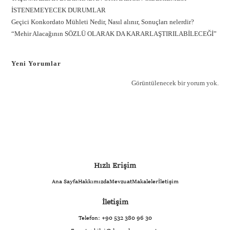
İSTENEMEYECEK DURUMLAR
Geçici Konkordato Mühleti Nedir, Nasıl alınır, Sonuçları nelerdir?
“Mehir Alacağının SÖZLÜ OLARAK DA KARARLAŞTIRILABİLECEĞİ”
Yeni Yorumlar
Görüntülenecek bir yorum yok.
Hızlı Erişim
Ana Sayfa
Hakkımızda
Mevzuat
Makaleler
İletişim
İletişim
Telefon:
+90 532 380 96 30