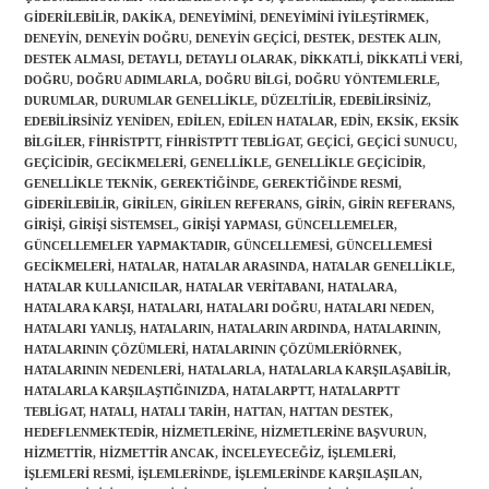
GIDERILEBILIR
,
DAKIKA
,
DENEYIMINI
,
DENEYIMINI IYILEŞTIRMEK
,
DENEYIN
,
DENEYIN DOĞRU
,
DENEYIN GEÇICI
,
DESTEK
,
DESTEK ALIN
,
DESTEK ALMASI
,
DETAYLI
,
DETAYLI OLARAK
,
DIKKATLI
,
DIKKATLI VERI
,
DOĞRU
,
DOĞRU ADIMLARLA
,
DOĞRU BILGI
,
DOĞRU YÖNTEMLERLE
,
DURUMLAR
,
DURUMLAR GENELLIKLE
,
DÜZELTILIR
,
EDEBILIRSINIZ
,
EDEBILIRSINIZ YENIDEN
,
EDILEN
,
EDILEN HATALAR
,
EDIN
,
EKSIK
,
EKSIK
BILGILER
,
FIHRISTPTT
,
FIHRISTPTT TEBLIGAT
,
GEÇICI
,
GEÇICI SUNUCU
,
GEÇICIDIR
,
GECIKMELERI
,
GENELLIKLE
,
GENELLIKLE GEÇICIDIR
,
GENELLIKLE TEKNIK
,
GEREKTIĞINDE
,
GEREKTIĞINDE RESMI
,
GIDERILEBILIR
,
GIRILEN
,
GIRILEN REFERANS
,
GIRIN
,
GIRIN REFERANS
,
Gönder
GIRIŞI
,
GIRIŞI SISTEMSEL
,
GIRIŞI YAPMASI
,
GÜNCELLEMELER
,
GÜNCELLEMELER YAPMAKTADIR
,
GÜNCELLEMESI
,
GÜNCELLEMESI
GECIKMELERI
,
HATALAR
,
HATALAR ARASINDA
,
HATALAR GENELLIKLE
,
HATALAR KULLANICILAR
,
HATALAR VERITABANI
,
HATALARA
,
HATALARA KARŞI
,
HATALARI
,
HATALARI DOĞRU
,
HATALARI NEDEN
,
HATALARI YANLIŞ
,
HATALARIN
,
HATALARIN ARDINDA
,
HATALARININ
,
HATALARININ ÇÖZÜMLERI
,
HATALARININ ÇÖZÜMLERIÖRNEK
,
HATALARININ NEDENLERI
,
HATALARLA
,
HATALARLA KARŞILAŞABILIR
,
HATALARLA KARŞILAŞTIĞINIZDA
,
HATALARPTT
,
HATALARPTT
TEBLIGAT
,
HATALI
,
HATALI TARIH
,
HATTAN
,
HATTAN DESTEK
,
HEDEFLENMEKTEDIR
,
HIZMETLERINE
,
HIZMETLERINE BAŞVURUN
,
HIZMETTIR
,
HIZMETTIR ANCAK
,
INCELEYECEĞIZ
,
IŞLEMLERI
,
IŞLEMLERI RESMI
,
IŞLEMLERINDE
,
IŞLEMLERINDE KARŞILAŞILAN
,