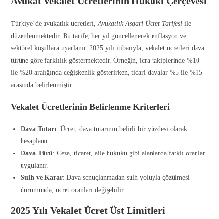
Avukat Vekalet Ücretlerinin Hukuki Çerçevesi
Türkiye’de avukatlık ücretleri,
Avukatlık Asgari Ücret Tarifesi
ile
düzenlenmektedir. Bu tarife, her yıl güncellenerek enflasyon ve
sektörel koşullara uyarlanır. 2025 yılı itibarıyla, vekalet ücretleri dava
türüne göre farklılık göstermektedir. Örneğin, icra takiplerinde %10
ile %20 aralığında değişkenlik gösterirken, ticari davalar %5 ile %15
arasında belirlenmiştir.
Vekalet Ücretlerinin Belirlenme Kriterleri
Dava Tutarı
: Ücret, dava tutarının belirli bir yüzdesi olarak
hesaplanır.
Dava Türü
: Ceza, ticaret, aile hukuku gibi alanlarda farklı oranlar
uygulanır.
Sulh ve Karar
: Dava sonuçlanmadan sulh yoluyla çözülmesi
durumunda, ücret oranları değişebilir.
2025 Yılı Vekalet Ücret Üst Limitleri