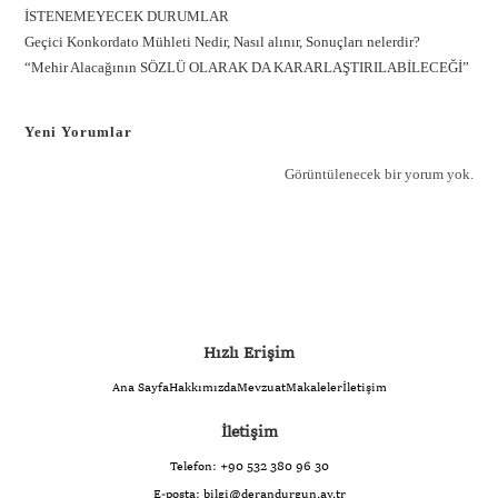
İSTENEMEYECEK DURUMLAR
Geçici Konkordato Mühleti Nedir, Nasıl alınır, Sonuçları nelerdir?
“Mehir Alacağının SÖZLÜ OLARAK DA KARARLAŞTIRILABİLECEĞİ”
Yeni Yorumlar
Görüntülenecek bir yorum yok.
Hızlı Erişim
Ana Sayfa
Hakkımızda
Mevzuat
Makaleler
İletişim
İletişim
Telefon:
+90 532 380 96 30
E-posta:
bilgi@derandurgun.av.tr