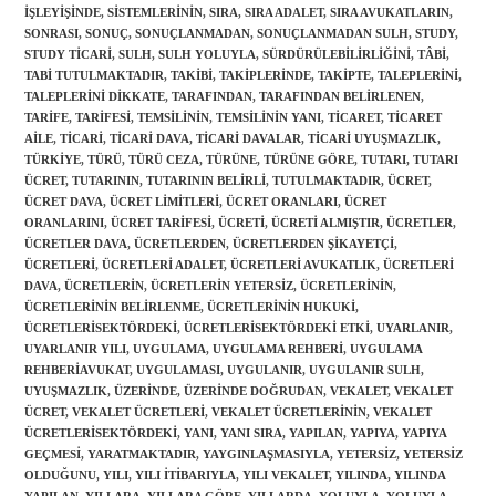
IŞLEYIŞINDE
,
SISTEMLERININ
,
SIRA
,
SIRA ADALET
,
SIRA AVUKATLARIN
,
SONRASI
,
SONUÇ
,
SONUÇLANMADAN
,
SONUÇLANMADAN SULH
,
STUDY
,
STUDY TICARI
,
SULH
,
SULH YOLUYLA
,
SÜRDÜRÜLEBILIRLIĞINI
,
TÂBI
,
TABI TUTULMAKTADIR
,
TAKIBI
,
TAKIPLERINDE
,
TAKIPTE
,
TALEPLERINI
,
TALEPLERINI DIKKATE
,
TARAFINDAN
,
TARAFINDAN BELIRLENEN
,
TARIFE
,
TARIFESI
,
TEMSILININ
,
TEMSILININ YANI
,
TICARET
,
TICARET
AILE
,
TICARI
,
TICARI DAVA
,
TICARI DAVALAR
,
TICARI UYUŞMAZLIK
,
TÜRKIYE
,
TÜRÜ
,
TÜRÜ CEZA
,
TÜRÜNE
,
TÜRÜNE GÖRE
,
TUTARI
,
TUTARI
ÜCRET
,
TUTARININ
,
TUTARININ BELIRLI
,
TUTULMAKTADIR
,
ÜCRET
,
ÜCRET DAVA
,
ÜCRET LIMITLERI
,
ÜCRET ORANLARI
,
ÜCRET
ORANLARINI
,
ÜCRET TARIFESI
,
ÜCRETI
,
ÜCRETI ALMIŞTIR
,
ÜCRETLER
,
ÜCRETLER DAVA
,
ÜCRETLERDEN
,
ÜCRETLERDEN ŞIKAYETÇI
,
ÜCRETLERI
,
ÜCRETLERI ADALET
,
ÜCRETLERI AVUKATLIK
,
ÜCRETLERI
DAVA
,
ÜCRETLERIN
,
ÜCRETLERIN YETERSIZ
,
ÜCRETLERININ
,
ÜCRETLERININ BELIRLENME
,
ÜCRETLERININ HUKUKI
,
ÜCRETLERISEKTÖRDEKI
,
ÜCRETLERISEKTÖRDEKI ETKI
,
UYARLANIR
,
UYARLANIR YILI
,
UYGULAMA
,
UYGULAMA REHBERI
,
UYGULAMA
REHBERIAVUKAT
,
UYGULAMASI
,
UYGULANIR
,
UYGULANIR SULH
,
UYUŞMAZLIK
,
ÜZERINDE
,
ÜZERINDE DOĞRUDAN
,
VEKALET
,
VEKALET
ÜCRET
,
VEKALET ÜCRETLERI
,
VEKALET ÜCRETLERININ
,
VEKALET
ÜCRETLERISEKTÖRDEKI
,
YANI
,
YANI SIRA
,
YAPILAN
,
YAPIYA
,
YAPIYA
GEÇMESI
,
YARATMAKTADIR
,
YAYGINLAŞMASIYLA
,
YETERSIZ
,
YETERSIZ
OLDUĞUNU
,
YILI
,
YILI ITIBARIYLA
,
YILI VEKALET
,
YILINDA
,
YILINDA
YAPILAN
,
YILLARA
,
YILLARA GÖRE
,
YILLARDA
,
YOLUYLA
,
YOLUYLA