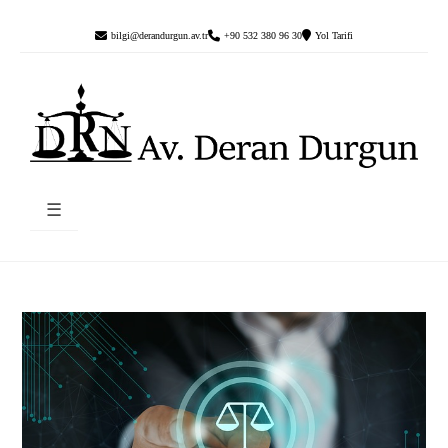
bilgi@derandurgun.av.tr
+90 532 380 96 30
Yol Tarifi
☰