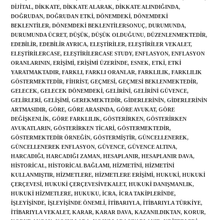
DIJITAL
,
DIKKATE
,
DIKKATE ALARAK
,
DIKKATE ALINDIĞINDA
,
DOĞRUDAN
,
DOĞRUDAN ETKI
,
DÖNEMDEKI
,
DÖNEMDEKI
BEKLENTILER
,
DÖNEMDEKI BEKLENTILERSONUÇ
,
DURUMUNDA
,
DURUMUNDA ÜCRET
,
DÜŞÜK
,
DÜŞÜK OLDUĞUNU
,
DÜZENLENMEKTEDIR
,
EDEBILIR
,
EDEBILIR AYRICA
,
ELEŞTIRILER
,
ELEŞTIRILER VEKALET
,
ELEŞTIRILERCASE
,
ELEŞTIRILERCASE STUDY
,
ENFLASYON
,
ENFLASYON
ORANLARININ
,
ERIŞIMI
,
ERIŞIMI ÜZERINDE
,
ESNEK
,
ETKI
,
ETKI
YARATMAKTADIR
,
FARKLI
,
FARKLI ORANLAR
,
FARKLILIK
,
FARKLILIK
GÖSTERMEKTEDIR
,
FIHRIST
,
GEÇMESI
,
GEÇMESI BEKLENMEKTEDIR
,
GELECEK
,
GELECEK DÖNEMDEKI
,
GELIRINI
,
GELIRINI GÜVENCE
,
GELIRLERI
,
GELIŞIMI
,
GEREKMEKTEDIR
,
GIDERLERININ
,
GIDERLERININ
ARTMASIDIR
,
GÖRE
,
GÖRE ARASINDA
,
GÖRE AVUKAT
,
GÖRE
DEĞIŞKENLIK
,
GÖRE FARKLILIK
,
GÖSTERIRKEN
,
GÖSTERIRKEN
AVUKATLARIN
,
GÖSTERIRKEN TICARI
,
GÖSTERMEKTEDIR
,
GÖSTERMEKTEDIR ÖRNEĞIN
,
GÖSTERMIŞTIR
,
GÜNCELLENEREK
,
GÜNCELLENEREK ENFLASYON
,
GÜVENCE
,
GÜVENCE ALTINA
,
HARCADIĞI
,
HARCADIĞI ZAMAN
,
HESAPLANIR
,
HESAPLANIR DAVA
,
HISTORICAL
,
HISTORICAL BAĞLAMI
,
HIZMETINI
,
HIZMETINI
KULLANMIŞTIR
,
HIZMETLERE
,
HIZMETLERE ERIŞIMI
,
HUKUKI
,
HUKUKI
ÇERÇEVESI
,
HUKUKI ÇERÇEVESIVEKALET
,
HUKUKI DANIŞMANLIK
,
HUKUKI HIZMETLERE
,
HUKUKU
,
ICRA
,
ICRA TAKIPLERINDE
,
IŞLEYIŞINDE
,
IŞLEYIŞINDE ÖNEMLI
,
ITIBARIYLA
,
ITIBARIYLA TÜRKIYE
,
ITIBARIYLA VEKALET
,
KARAR
,
KARAR DAVA
,
KAZANILDIKTAN
,
KORUR
,