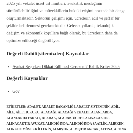
2025 yılı vekalet ücret üst limitleri, avukatlık mesleğinin
sürdürülebilirliğini ve müvekkillerin hukuki erişimi arasında bir denge
oluşturmaktadır. Sektörün gelişimi için, ücretlerin adil ve şeffaf bir
şekilde belirlenmesi gerekmektedir. Gelecek yıllarda, teknolojik
değişim ve ekonomik koşullara bağlı olarak, bu ücretlerin daha da
optimize edileceği öngörülüyor.
Değerli Dahili[sitemizden) Kaynaklar
Avukat Seçerken Dikkat Edilmesi Gereken 7 Kritik Kriter 2025
Değerli Kaynaklar
Gov
ETIKETLER
:
ADALET
,
ADALET BAKANLIĞI
,
ADALET SISTEMININ
,
ADIL
,
AILE
,
AILE HUKUKU
,
ALACAĞI
,
ALACAĞI VEKALET
,
ALANLARDA
,
ALANLARDA FARKLI
,
ALARAK
,
ALARAK ÜCRET
,
ALINACAKTIR
,
ALINACAKTIR AVUKAT
,
ALINDIĞINDA
,
ALINDIĞINDA SAATLIK
,
ALIRKEN
,
ALIRKEN MÜVEKKILLERIN
,
ALMIŞTIR
,
ALMIŞTIR ANCAK
,
ALTINA
,
ALTINA