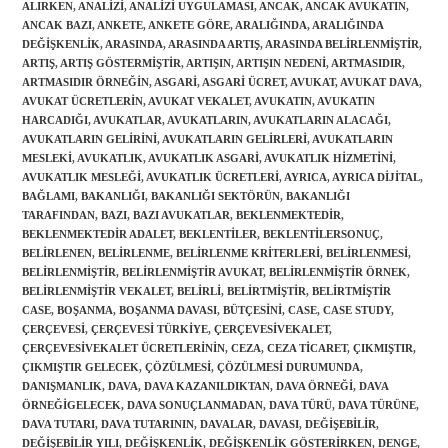
ALIRKEN
,
ANALIZI
,
ANALIZI UYGULAMASI
,
ANCAK
,
ANCAK AVUKATIN
,
ANCAK BAZI
,
ANKETE
,
ANKETE GÖRE
,
ARALIĞINDA
,
ARALIĞINDA
DEĞIŞKENLIK
,
ARASINDA
,
ARASINDA ARTIŞ
,
ARASINDA BELIRLENMIŞTIR
,
ARTIŞ
,
ARTIŞ GÖSTERMIŞTIR
,
ARTIŞIN
,
ARTIŞIN NEDENI
,
ARTMASIDIR
,
ARTMASIDIR ÖRNEĞIN
,
ASGARI
,
ASGARI ÜCRET
,
AVUKAT
,
AVUKAT DAVA
,
AVUKAT ÜCRETLERIN
,
AVUKAT VEKALET
,
AVUKATIN
,
AVUKATIN
HARCADIĞI
,
AVUKATLAR
,
AVUKATLARIN
,
AVUKATLARIN ALACAĞI
,
AVUKATLARIN GELIRINI
,
AVUKATLARIN GELIRLERI
,
AVUKATLARIN
MESLEKI
,
AVUKATLIK
,
AVUKATLIK ASGARI
,
AVUKATLIK HIZMETINI
,
AVUKATLIK MESLEĞI
,
AVUKATLIK ÜCRETLERI
,
AYRICA
,
AYRICA DIJITAL
,
BAĞLAMI
,
BAKANLIĞI
,
BAKANLIĞI SEKTÖRÜN
,
BAKANLIĞI
TARAFINDAN
,
BAZI
,
BAZI AVUKATLAR
,
BEKLENMEKTEDIR
,
BEKLENMEKTEDIR ADALET
,
BEKLENTILER
,
BEKLENTILERSONUÇ
,
BELIRLENEN
,
BELIRLENME
,
BELIRLENME KRITERLERI
,
BELIRLENMESI
,
BELIRLENMIŞTIR
,
BELIRLENMIŞTIR AVUKAT
,
BELIRLENMIŞTIR ÖRNEK
,
BELIRLENMIŞTIR VEKALET
,
BELIRLI
,
BELIRTMIŞTIR
,
BELIRTMIŞTIR
CASE
,
BOŞANMA
,
BOŞANMA DAVASI
,
BÜTÇESINI
,
CASE
,
CASE STUDY
,
ÇERÇEVESI
,
ÇERÇEVESI TÜRKIYE
,
ÇERÇEVESIVEKALET
,
ÇERÇEVESIVEKALET ÜCRETLERININ
,
CEZA
,
CEZA TICARET
,
ÇIKMIŞTIR
,
ÇIKMIŞTIR GELECEK
,
ÇÖZÜLMESI
,
ÇÖZÜLMESI DURUMUNDA
,
DANIŞMANLIK
,
DAVA
,
DAVA KAZANILDIKTAN
,
DAVA ÖRNEĞI
,
DAVA
ÖRNEĞIGELECEK
,
DAVA SONUÇLANMADAN
,
DAVA TÜRÜ
,
DAVA TÜRÜNE
,
Gönder
DAVA TUTARI
,
DAVA TUTARININ
,
DAVALAR
,
DAVASI
,
DEĞIŞEBILIR
,
DEĞIŞEBILIR YILI
,
DEĞIŞKENLIK
,
DEĞIŞKENLIK GÖSTERIRKEN
,
DENGE
,