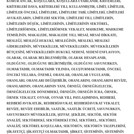
KORUR ANCAK
,
KOŞULLARA
,
KOŞULLARA UYARLANIR
,
KRITERLERI
,
KRITERLERI DAVA
,
KRITERLERI YILI
,
KULLANMIŞTIR
,
LIMIT
,
LIMITLER
,
LIMITLER ÖNCEKI
,
LIMITLERE
,
LIMITLERE TABI
,
LIMITLERI
,
LIMITLERI
AVUKATLARIN
,
LIMITLERI SEKTÖR
,
LIMITLERI YILI
,
LIMITLERIN
,
LIMITLERIN DÜŞÜK
,
LIMITLERININ
,
LIMITLERININ SEKTÖREL
,
LIMITLERIÖRNEK
,
LIMITLERIÖRNEK VEKALET
,
MAHKEME
,
MAHKEME
TEMSILININ
,
MAKALEDE
,
MAKALEDE YILI
,
MESAI
,
MESAI DIKKATE
,
MESLEĞI
,
MESLEĞI HUKUKI
,
MESLEĞININ
,
MESLEKI
,
MESLEKI
GIDERLERININ
,
MÜVEKKILLER
,
MÜVEKKILLERIN
,
MÜVEKKILLERIN
BÜTÇESINI
,
MÜVEKKILLERIN HUKUKI
,
NEDENI
,
NEDENI ENFLASYON
,
OLARAK
,
OLARAK BELIRLENMIŞTIR
,
OLARAK HESAPLANIR
,
OLDUĞUNU
,
OLDUĞUNU BELIRTMIŞTIR
,
OLDUĞUNU SAVUNURKEN
,
OLMAKTADIR
,
OLMAKTADIR YILINDA
,
OLUŞTURMAKTADIR
,
ÖNCEKI
,
ÖNCEKI YILLARA
,
ÖNEMLI
,
ORANLAR
,
ORANLAR UYGULANIR
,
ORANLARI
,
ORANLARI DEĞIŞEBILIR
,
ORANLARINI
,
ORANLARINI REVIZE
,
ORANLARININ
,
ORANLARININ YANI
,
ÖRNEĞI
,
ÖRNEĞIGELECEK
,
ÖRNEĞIGELECEK DÖNEMDEKI
,
ÖRNEĞIN
,
ÖRNEĞIN ICRA
,
ÖRNEK
,
ÖRNEK VEKALET
,
OYNAR
,
OYNAR YILI
,
PAYLAŞIMINDA
,
REHBERI
,
REHBERI AVUKATLIK
,
REHBERIAVUKAT
,
REHBERIAVUKAT VEKALET
,
REVIZE
,
REVIZE EDEBILIR
,
SAATLIK
,
SAATLIK ÜCRETI
,
SAVUNURKEN
,
SAVUNURKEN MÜVEKKILLER
,
ŞEFFAF
,
ŞEKILDE
,
SEKTÖR
,
SEKTÖR
ANALIZI
,
SEKTÖRDEKI
,
SEKTÖRDEKI ETKI
,
SEKTÖREL
,
SEKTÖREL
ANALIZI
,
SEKTÖREL KOŞULLARA
,
SEKTÖRÜN
,
SEKTÖRÜN TALEPLERINI
,
ŞIKAYETÇI
,
ŞIKAYETÇI OLMAKTADIR
,
ŞIRKET
,
SISTEMININ
,
SISTEMININ