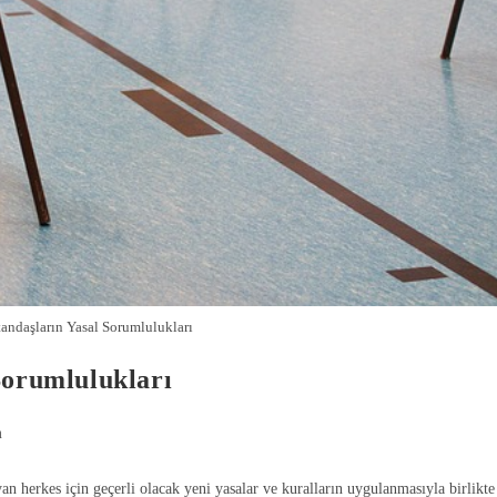
andaşların Yasal Sorumlulukları
Sorumlulukları
m
an herkes için geçerli olacak yeni yasalar ve kuralların uygulanmasıyla birlikte