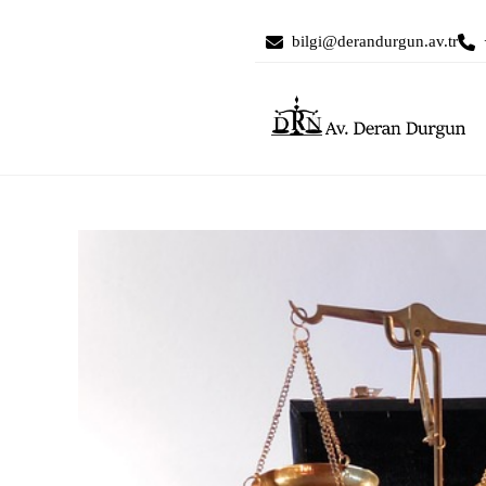
bilgi@derandurgun.av.tr