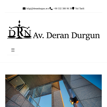
bilgi@derandurgun.av.tr
+90 532 380 96 30
Yol Tarifi
☰