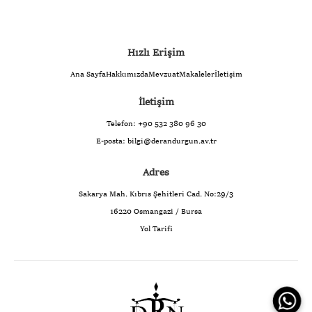
Hızlı Erişim
Ana Sayfa
Hakkımızda
Mevzuat
Makaleler
İletişim
İletişim
Telefon:
+90 532 380 96 30
E-posta:
bilgi@derandurgun.av.tr
Adres
Sakarya Mah. Kıbrıs Şehitleri Cad. No:29/3
16220 Osmangazi / Bursa
Yol Tarifi