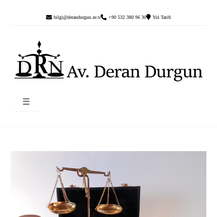
bilgi@derandurgun.av.tr
+90 532 380 96 30
Yol Tarifi
☰