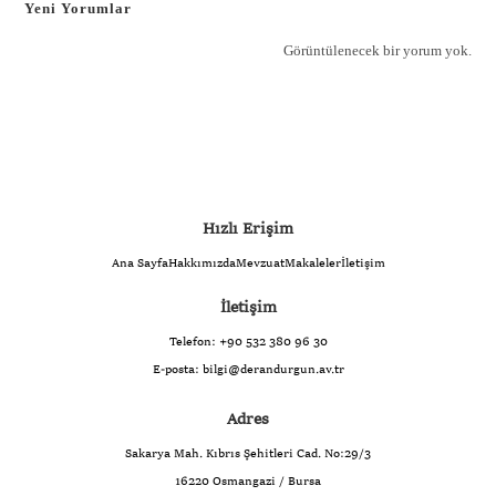
Yeni Yorumlar
Görüntülenecek bir yorum yok.
Hızlı Erişim
Ana Sayfa
Hakkımızda
Mevzuat
Makaleler
İletişim
İletişim
Telefon:
+90 532 380 96 30
E-posta:
bilgi@derandurgun.av.tr
Adres
Sakarya Mah. Kıbrıs Şehitleri Cad. No:29/3
16220 Osmangazi / Bursa