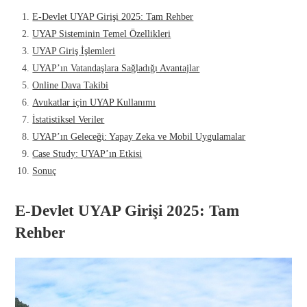
E-Devlet UYAP Girişi 2025: Tam Rehber
UYAP Sisteminin Temel Özellikleri
UYAP Giriş İşlemleri
UYAP’ın Vatandaşlara Sağladığı Avantajlar
Online Dava Takibi
Avukatlar için UYAP Kullanımı
İstatistiksel Veriler
UYAP’ın Geleceği: Yapay Zeka ve Mobil Uygulamalar
Case Study: UYAP’ın Etkisi
Sonuç
E-Devlet UYAP Girişi 2025: Tam
Rehber