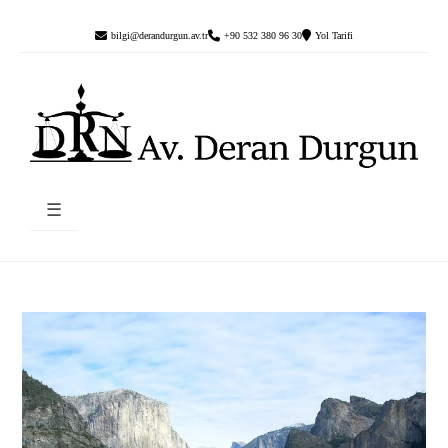
bilgi@derandurgun.av.tr
+90 532 380 96 30
Yol Tarifi
☰