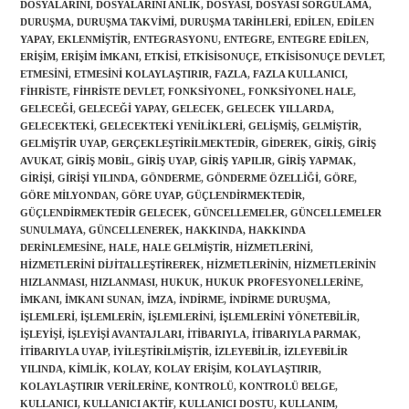
DOSYALARINI
,
DOSYALARINI ANLIK
,
DOSYASI
,
DOSYASI SORGULAMA
,
DURUŞMA
,
DURUŞMA TAKVIMI
,
DURUŞMA TARIHLERI
,
EDILEN
,
EDILEN
YAPAY
,
EKLENMIŞTIR
,
ENTEGRASYONU
,
ENTEGRE
,
ENTEGRE EDILEN
,
ERIŞIM
,
ERIŞIM IMKANI
,
ETKISI
,
ETKISISONUÇE
,
ETKISISONUÇE DEVLET
,
ETMESINI
,
ETMESINI KOLAYLAŞTIRIR
,
FAZLA
,
FAZLA KULLANICI
,
FIHRISTE
,
FIHRISTE DEVLET
,
FONKSIYONEL
,
FONKSIYONEL HALE
,
GELECEĞI
,
GELECEĞI YAPAY
,
GELECEK
,
GELECEK YILLARDA
,
GELECEKTEKI
,
GELECEKTEKI YENILIKLERI
,
GELIŞMIŞ
,
GELMIŞTIR
,
GELMIŞTIR UYAP
,
GERÇEKLEŞTIRILMEKTEDIR
,
GIDEREK
,
GIRIŞ
,
GIRIŞ
AVUKAT
,
GIRIŞ MOBIL
,
GIRIŞ UYAP
,
GIRIŞ YAPILIR
,
GIRIŞ YAPMAK
,
GIRIŞI
,
GIRIŞI YILINDA
,
GÖNDERME
,
GÖNDERME ÖZELLIĞI
,
GÖRE
,
GÖRE MILYONDAN
,
GÖRE UYAP
,
GÜÇLENDIRMEKTEDIR
,
GÜÇLENDIRMEKTEDIR GELECEK
,
GÜNCELLEMELER
,
GÜNCELLEMELER
SUNULMAYA
,
GÜNCELLENEREK
,
HAKKINDA
,
HAKKINDA
DERINLEMESINE
,
HALE
,
HALE GELMIŞTIR
,
HIZMETLERINI
,
HIZMETLERINI DIJITALLEŞTIREREK
,
HIZMETLERININ
,
HIZMETLERININ
HIZLANMASI
,
HIZLANMASI
,
HUKUK
,
HUKUK PROFESYONELLERINE
,
IMKANI
,
IMKANI SUNAN
,
IMZA
,
INDIRME
,
INDIRME DURUŞMA
,
IŞLEMLERI
,
IŞLEMLERIN
,
IŞLEMLERINI
,
IŞLEMLERINI YÖNETEBILIR
,
IŞLEYIŞI
,
IŞLEYIŞI AVANTAJLARI
,
ITIBARIYLA
,
ITIBARIYLA PARMAK
,
ITIBARIYLA UYAP
,
IYILEŞTIRILMIŞTIR
,
IZLEYEBILIR
,
IZLEYEBILIR
YILINDA
,
KIMLIK
,
KOLAY
,
KOLAY ERIŞIM
,
KOLAYLAŞTIRIR
,
KOLAYLAŞTIRIR VERILERINE
,
KONTROLÜ
,
KONTROLÜ BELGE
,
KULLANICI
,
KULLANICI AKTIF
,
KULLANICI DOSTU
,
KULLANIM
,