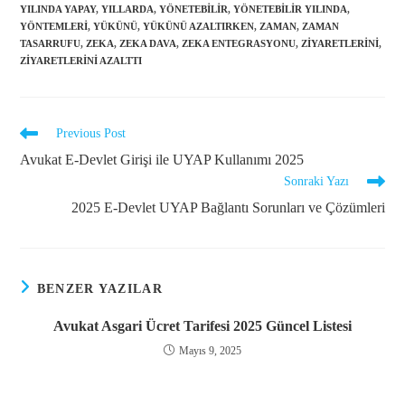
YILINDA YAPAY
,
YILLARDA
,
YÖNETEBILIR
,
YÖNETEBILIR YILINDA
,
YÖNTEMLERI
,
YÜKÜNÜ
,
YÜKÜNÜ AZALTIRKEN
,
ZAMAN
,
ZAMAN
TASARRUFU
,
ZEKA
,
ZEKA DAVA
,
ZEKA ENTEGRASYONU
,
ZIYARETLERINI
,
ZIYARETLERINI AZALTTI
Previous Post
Avukat E-Devlet Girişi ile UYAP Kullanımı 2025
Sonraki Yazı
2025 E-Devlet UYAP Bağlantı Sorunları ve Çözümleri
BENZER YAZILAR
Avukat Asgari Ücret Tarifesi 2025 Güncel Listesi
Mayıs 9, 2025