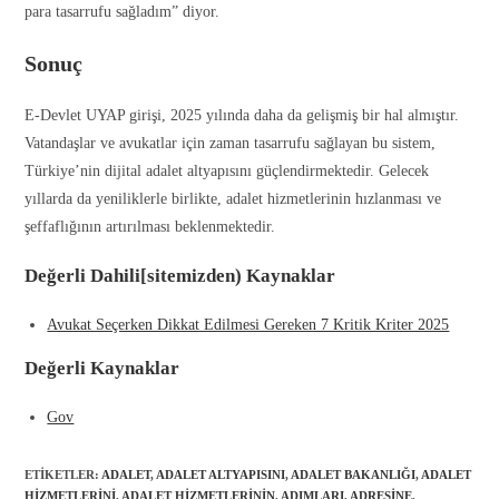
para tasarrufu sağladım” diyor.
Sonuç
E-Devlet UYAP girişi, 2025 yılında daha da gelişmiş bir hal almıştır.
Vatandaşlar ve avukatlar için zaman tasarrufu sağlayan bu sistem,
Türkiye’nin dijital adalet altyapısını güçlendirmektedir. Gelecek
yıllarda da yeniliklerle birlikte, adalet hizmetlerinin hızlanması ve
şeffaflığının artırılması beklenmektedir.
Değerli Dahili[sitemizden) Kaynaklar
Avukat Seçerken Dikkat Edilmesi Gereken 7 Kritik Kriter 2025
Değerli Kaynaklar
Gov
ETIKETLER
:
ADALET
,
ADALET ALTYAPISINI
,
ADALET BAKANLIĞI
,
ADALET
HIZMETLERINI
,
ADALET HIZMETLERININ
,
ADIMLARI
,
ADRESINE
,