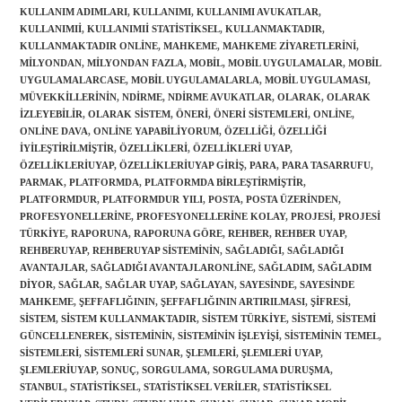
KULLANIM ADIMLARI
,
KULLANIMI
,
KULLANIMI AVUKATLAR
,
KULLANIMII
,
KULLANIMII STATISTIKSEL
,
KULLANMAKTADIR
,
KULLANMAKTADIR ONLINE
,
MAHKEME
,
MAHKEME ZIYARETLERINI
,
MILYONDAN
,
MILYONDAN FAZLA
,
MOBIL
,
MOBIL UYGULAMALAR
,
MOBIL
UYGULAMALARCASE
,
MOBIL UYGULAMALARLA
,
MOBIL UYGULAMASI
,
MÜVEKKILLERININ
,
NDIRME
,
NDIRME AVUKATLAR
,
OLARAK
,
OLARAK
IZLEYEBILIR
,
OLARAK SISTEM
,
ÖNERI
,
ÖNERI SISTEMLERI
,
ONLINE
,
ONLINE DAVA
,
ONLINE YAPABILIYORUM
,
ÖZELLIĞI
,
ÖZELLIĞI
IYILEŞTIRILMIŞTIR
,
ÖZELLIKLERI
,
ÖZELLIKLERI UYAP
,
ÖZELLIKLERIUYAP
,
ÖZELLIKLERIUYAP GIRIŞ
,
PARA
,
PARA TASARRUFU
,
PARMAK
,
PLATFORMDA
,
PLATFORMDA BIRLEŞTIRMIŞTIR
,
PLATFORMDUR
,
PLATFORMDUR YILI
,
POSTA
,
POSTA ÜZERINDEN
,
PROFESYONELLERINE
,
PROFESYONELLERINE KOLAY
,
PROJESI
,
PROJESI
TÜRKIYE
,
RAPORUNA
,
RAPORUNA GÖRE
,
REHBER
,
REHBER UYAP
,
REHBERUYAP
,
REHBERUYAP SISTEMININ
,
SAĞLADIĞI
,
SAĞLADIĞI
AVANTAJLAR
,
SAĞLADIĞI AVANTAJLARONLINE
,
SAĞLADIM
,
SAĞLADIM
DIYOR
,
SAĞLAR
,
SAĞLAR UYAP
,
SAĞLAYAN
,
SAYESINDE
,
SAYESINDE
MAHKEME
,
ŞEFFAFLIĞININ
,
ŞEFFAFLIĞININ ARTIRILMASI
,
ŞIFRESI
,
SISTEM
,
SISTEM KULLANMAKTADIR
,
SISTEM TÜRKIYE
,
SISTEMI
,
SISTEMI
GÜNCELLENEREK
,
SISTEMININ
,
SISTEMININ IŞLEYIŞI
,
SISTEMININ TEMEL
,
SISTEMLERI
,
SISTEMLERI SUNAR
,
ŞLEMLERI
,
ŞLEMLERI UYAP
,
ŞLEMLERIUYAP
,
SONUÇ
,
SORGULAMA
,
SORGULAMA DURUŞMA
,
STANBUL
,
STATISTIKSEL
,
STATISTIKSEL VERILER
,
STATISTIKSEL