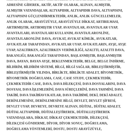
ADRESINE GIDEREK
,
AKTIF
,
AKTIF OLARAK
,
ALINAN
,
ALMIŞTIR
,
ALMIŞTIR VATANDAŞLAR
,
ALTYAPIDIR
,
ALTYAPIDIR DAVA
,
ALTYAPISINI
,
ALTYAPISINI GÜÇLENDIRMEKTEDIR
,
ANLIK
,
ANLIK GÜNCELLEMELER
,
ANLIK OLARAK
,
ARAYÜZÜYLE
,
ARAYÜZÜYLE DIKKAT
,
ARTIRILMASI
,
ARTIRMIŞTIR
,
ARTIRMIŞTIR UYAP
,
AVANTAJLAR
,
AVANTAJLAR UYAP
,
AVANTAJLARI
,
AVANTAJLARI KULLANIM
,
AVANTAJLARONLINE
,
AVANTAJLARONLINE DAVA
,
AVUKAT
,
AVUKAT KIMLIK
,
AVUKATLAR
,
AVUKATLAR TARAFINDAN
,
AVUKATLAR UYAP
,
AVUKATLARIN
,
AYŞE
,
AYŞE
UYAP
,
AZALTIRKEN
,
AZALTIRKEN VERIMLILIĞI
,
AZALTTI
,
AZALTTI DAVA
,
BAKANLIĞI
,
BAKANLIĞI TARAFINDAN
,
BAŞLANMIŞTIR
,
BAŞLANMIŞTIR
DAVA
,
BAYAN
,
BAYAN AYŞE
,
BEKLENMEKTEDIR
,
BELGE
,
BELGE INDIRME
,
Gönder
BILDIRIM
,
BILDIRIM SISTEMI
,
BILGI
,
BILGI SAĞLAR
,
BIRLEŞTIRMIŞTIR
,
BIRLEŞTIRMIŞTIR YILINDA
,
BIRLIKTE
,
BIRLIKTE ADALET
,
BIYOMETRIK
,
BIYOMETRIK DOĞRULAMA
,
CASE
,
CASE STUDY
,
ÇEKMEKTEDIR
,
ÇEKMEKTEDIR CASE
,
DAVA
,
DAVA DILEKÇESI
,
DAVA DOSYALARINI
,
DAVA
DOSYASI
,
DAVA IŞLEMLERINI
,
DAVA SÜREÇLERINI
,
DAVA TAHMINI
,
DAVA
TAKIBI
,
DAVA TAKIBIAVUKATLAR
,
DAVA TAKIBIMI
,
DEKI
,
DEKI ADALET
,
DERINLEMESINE
,
DERINLEMESINE BILGI
,
DEVLET
,
DEVLET ŞIFRESI
,
DEVLET UYAP
,
DEVREYE
,
DEVREYE ALINAN
,
DIJITAL
,
DIJITAL ADALET
,
DIJITAL ALTYAPIDIR
,
DIJITALLEŞTIREREK
,
DIJITALLEŞTIREREK
VATANDAŞLARA
,
DIKKAT
,
DIKKAT ÇEKMEKTEDIR
,
DILEKÇESI
,
DILEKÇESI GÖNDERME
,
DIYOR
,
DIYOR SONUÇ
,
DOĞRULAMA
,
DOĞRULAMA YÖNTEMLERI
,
DOSTU
,
DOSTU ARAYÜZÜYLE
,