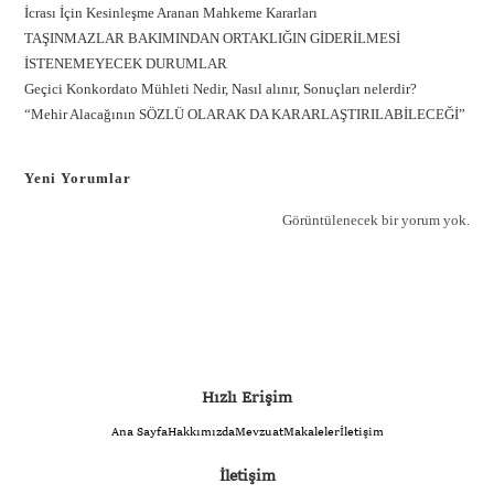
İcrası İçin Kesinleşme Aranan Mahkeme Kararları
TAŞINMAZLAR BAKIMINDAN ORTAKLIĞIN GİDERİLMESİ
İSTENEMEYECEK DURUMLAR
Geçici Konkordato Mühleti Nedir, Nasıl alınır, Sonuçları nelerdir?
“Mehir Alacağının SÖZLÜ OLARAK DA KARARLAŞTIRILABİLECEĞİ”
Yeni Yorumlar
Görüntülenecek bir yorum yok.
Hızlı Erişim
Ana Sayfa
Hakkımızda
Mevzuat
Makaleler
İletişim
İletişim