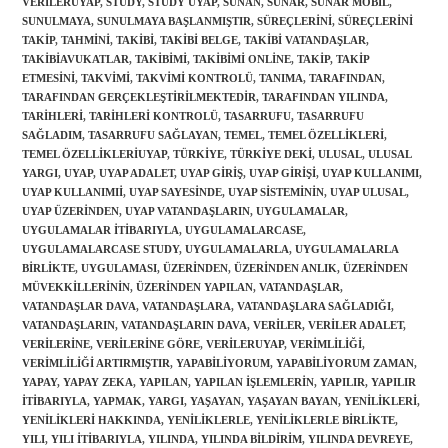
VERILERUYAP
,
STUDY
,
STUDY UYAP
,
SUNAN
,
SUNAR
,
SUNAR MOBIL
,
SUNULMAYA
,
SUNULMAYA BAŞLANMIŞTIR
,
SÜREÇLERINI
,
SÜREÇLERINI
TAKIP
,
TAHMINI
,
TAKIBI
,
TAKIBI BELGE
,
TAKIBI VATANDAŞLAR
,
TAKIBIAVUKATLAR
,
TAKIBIMI
,
TAKIBIMI ONLINE
,
TAKIP
,
TAKIP
ETMESINI
,
TAKVIMI
,
TAKVIMI KONTROLÜ
,
TANIMA
,
TARAFINDAN
,
TARAFINDAN GERÇEKLEŞTIRILMEKTEDIR
,
TARAFINDAN YILINDA
,
TARIHLERI
,
TARIHLERI KONTROLÜ
,
TASARRUFU
,
TASARRUFU
SAĞLADIM
,
TASARRUFU SAĞLAYAN
,
TEMEL
,
TEMEL ÖZELLIKLERI
,
TEMEL ÖZELLIKLERIUYAP
,
TÜRKIYE
,
TÜRKIYE DEKI
,
ULUSAL
,
ULUSAL
YARGI
,
UYAP
,
UYAP ADALET
,
UYAP GIRIŞ
,
UYAP GIRIŞI
,
UYAP KULLANIMI
,
UYAP KULLANIMII
,
UYAP SAYESINDE
,
UYAP SISTEMININ
,
UYAP ULUSAL
,
UYAP ÜZERINDEN
,
UYAP VATANDAŞLARIN
,
UYGULAMALAR
,
UYGULAMALAR ITIBARIYLA
,
UYGULAMALARCASE
,
UYGULAMALARCASE STUDY
,
UYGULAMALARLA
,
UYGULAMALARLA
BIRLIKTE
,
UYGULAMASI
,
ÜZERINDEN
,
ÜZERINDEN ANLIK
,
ÜZERINDEN
MÜVEKKILLERININ
,
ÜZERINDEN YAPILAN
,
VATANDAŞLAR
,
VATANDAŞLAR DAVA
,
VATANDAŞLARA
,
VATANDAŞLARA SAĞLADIĞI
,
VATANDAŞLARIN
,
VATANDAŞLARIN DAVA
,
VERILER
,
VERILER ADALET
,
VERILERINE
,
VERILERINE GÖRE
,
VERILERUYAP
,
VERIMLILIĞI
,
VERIMLILIĞI ARTIRMIŞTIR
,
YAPABILIYORUM
,
YAPABILIYORUM ZAMAN
,
YAPAY
,
YAPAY ZEKA
,
YAPILAN
,
YAPILAN IŞLEMLERIN
,
YAPILIR
,
YAPILIR
ITIBARIYLA
,
YAPMAK
,
YARGI
,
YAŞAYAN
,
YAŞAYAN BAYAN
,
YENILIKLERI
,
YENILIKLERI HAKKINDA
,
YENILIKLERLE
,
YENILIKLERLE BIRLIKTE
,
YILI
,
YILI ITIBARIYLA
,
YILINDA
,
YILINDA BILDIRIM
,
YILINDA DEVREYE
,