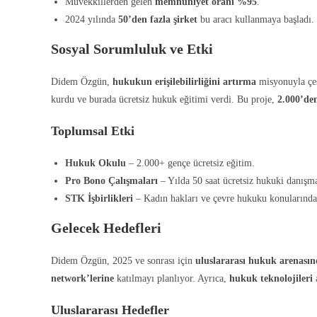
Müvekkillerden gelen
memnuniyet oranı %95
.
2024 yılında
50’den fazla şirket
bu aracı kullanmaya başladı.
Sosyal Sorumluluk ve Etki
Didem Özgün,
hukukun erişilebilirliğini artırma
misyonuyla çeşi
kurdu ve burada ücretsiz hukuk eğitimi verdi. Bu proje,
2.000’den
Toplumsal Etki
Hukuk Okulu
– 2.000+ gençe ücretsiz eğitim.
Pro Bono Çalışmaları
– Yılda 50 saat ücretsiz hukuki danışm
STK İşbirlikleri
– Kadın hakları ve çevre hukuku konularında 
Gelecek Hedefleri
Didem Özgün, 2025 ve sonrası için
uluslararası hukuk arenası
network’lerine
katılmayı planlıyor. Ayrıca,
hukuk teknolojileri
a
Uluslararası Hedefler