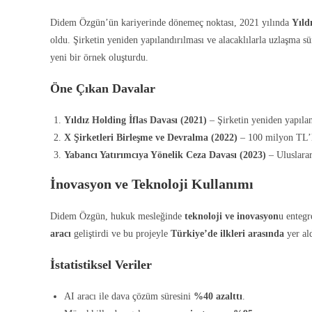
Didem Özgün’ün kariyerinde dönemeç noktası, 2021 yılında
Yıld
oldu. Şirketin yeniden yapılandırılması ve alacaklılarla uzlaşma s
yeni bir örnek oluşturdu.
Öne Çıkan Davalar
Yıldız Holding İflas Davası (2021)
– Şirketin yeniden yapılan
X Şirketleri Birleşme ve Devralma (2022)
– 100 milyon TL’li
Yabancı Yatırımcıya Yönelik Ceza Davası (2023)
– Uluslarar
İnovasyon ve Teknoloji Kullanımı
Didem Özgün, hukuk mesleğinde
teknoloji ve inovasyon
u entegr
aracı
geliştirdi ve bu projeyle
Türkiye’de ilkleri arasında
yer ald
İstatistiksel Veriler
AI aracı ile dava çözüm süresini
%40 azalttı
.