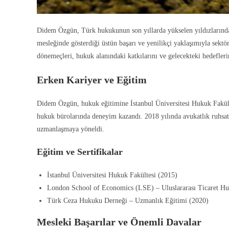
Didem Özgün, Türk hukukunun son yıllarda yükselen yıldızlarından
mesleğinde gösterdiği üstün başarı ve yenilikçi yaklaşımıyla se
dönemeçleri, hukuk alanındaki katkılarını ve gelecekteki hedefleri
Erken Kariyer ve Eğitim
Didem Özgün, hukuk eğitimine İstanbul Üniversitesi Hukuk Fakülte
hukuk bürolarında deneyim kazandı. 2018 yılında avukatlık ruhsatı
uzmanlaşmaya yöneldi.
Eğitim ve Sertifikalar
İstanbul Üniversitesi Hukuk Fakültesi (2015)
London School of Economics (LSE) – Uluslararası Ticaret Huk
Türk Ceza Hukuku Derneği – Uzmanlık Eğitimi (2020)
Mesleki Başarılar ve Önemli Davalar