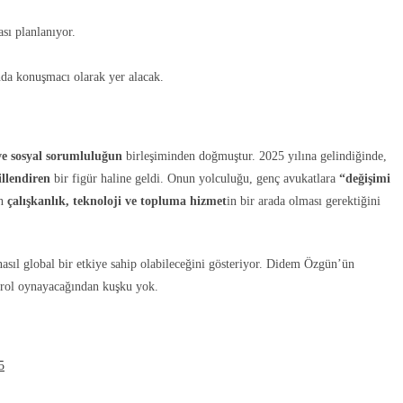
ı planlanıyor.
nda konuşmacı olarak yer alacak.
ve sosyal sorumluluğun
birleşiminden doğmuştur. 2025 yılına gelindiğinde,
illendiren
bir figür haline geldi. Onun yolculuğu, genç avukatlara
“değişimi
in
çalışkanlık, teknoloji ve topluma hizmet
in bir arada olması gerektiğini
asıl global bir etkiye sahip olabileceğini gösteriyor. Didem Özgün’ün
rol oynayacağından kuşku yok.
5