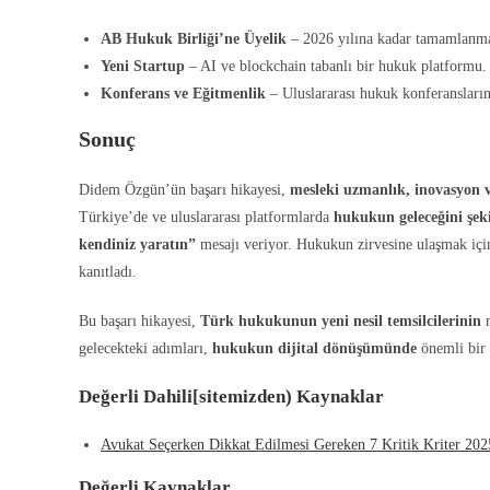
AB Hukuk Birliği’ne Üyelik
– 2026 yılına kadar tamamlanmas
Yeni Startup
– AI ve blockchain tabanlı bir hukuk platformu.
Konferans ve Eğitmenlik
– Uluslararası hukuk konferansları
Sonuç
Didem Özgün’ün başarı hikayesi,
mesleki uzmanlık, inovasyon 
Türkiye’de ve uluslararası platformlarda
hukukun geleceğini şek
kendiniz yaratın”
mesajı veriyor. Hukukun zirvesine ulaşmak iç
kanıtladı.
Bu başarı hikayesi,
Türk hukukunun yeni nesil temsilcilerinin
n
gelecekteki adımları,
hukukun dijital dönüşümünde
önemli bir 
Değerli Dahili[sitemizden) Kaynaklar
Avukat Seçerken Dikkat Edilmesi Gereken 7 Kritik Kriter 202
Değerli Kaynaklar