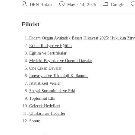
DRN Hukuk
Mayıs 14, 2025
Google
Fihrist
Didem Özgün Avukatlık Başarı Hikayesi 2025: Hukukun Zirv
Erken Kariyer ve Eğitim
Eğitim ve Sertifikalar
Mesleki Başarılar ve Önemli Davalar
Öne Çıkan Davalar
İnovasyon ve Teknoloji Kullanımı
İstatistiksel Veriler
Sosyal Sorumluluk ve Etki
Toplumsal Etki
Gelecek Hedefleri
Uluslararası Hedefler
Sonuç