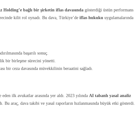
ız Holding’e bağlı bir şirketin iflas davasında
gösterdiği üstün performans
ürecinde kilit rol oynadı. Bu dava, Türkiye’de
iflas hukuku
uygulamalarında
dırılmasında başarılı sonuç.
k bir birleşme sürecini yönetti.
ası bir ceza davasında müvekkilinin beraatini sağladı.
e eden ilk avukatlar arasında yer aldı. 2023 yılında
AI tabanlı yasal analiz
ı. Bu araç, dava takibi ve yasal raporların hızlanmasında büyük etki gösterdi.