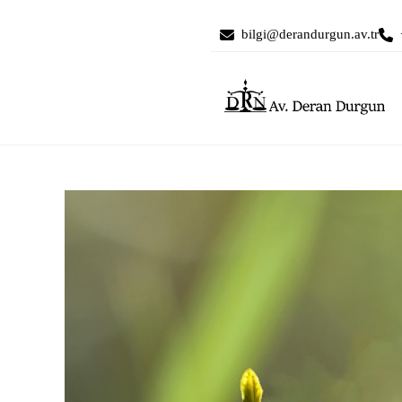
bilgi@derandurgun.av.tr