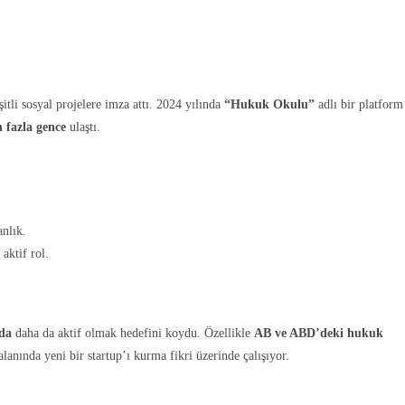
tli sosyal projelere imza attı. 2024 yılında
“Hukuk Okulu”
adlı bir platform
 fazla gence
ulaştı.
anlık.
aktif rol.
nda
daha da aktif olmak hedefini koydu. Özellikle
AB ve ABD’deki hukuk
lanında yeni bir startup’ı kurma fikri üzerinde çalışıyor.