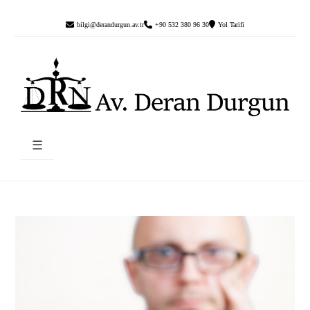
bilgi@derandurgun.av.tr
+90 532 380 96 30
Yol Tarifi
☰