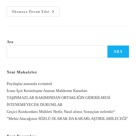
Okumaya Devam Edin
Ara
ARA
Yeni Makaleler
Paydaşlar arasında ecrimisil
İcrası İçin Kesinleşme Aranan Mahkeme Kararları
TAŞINMAZLAR BAKIMINDAN ORTAKLIĞIN GİDERİLMESİ
İSTENEMEYECEK DURUMLAR
Geçici Konkordato Mühleti Nedir, Nasıl alınır, Sonuçları nelerdir?
“Mehir Alacağının SÖZLÜ OLARAK DA KARARLAŞTIRILABİLECEĞİ”