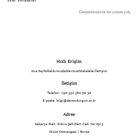
Yeni Yorumlar
Görüntülenecek bir yorum yok.
Hızlı Erişim
Ana Sayfa
Hakkımızda
Mevzuat
Makaleler
İletişim
İletişim
Telefon:
+90 532 380 96 30
E-posta:
bilgi@derandurgun.av.tr
Adres
Sakarya Mah. Kıbrıs Şehitleri Cad. No:29/3
16220 Osmangazi / Bursa