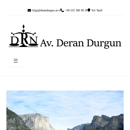
bilgi@derandurgun.av.tr
+90 532 380 96 30
Yol Tarifi
☰