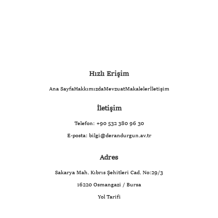
Hızlı Erişim
Ana Sayfa
Hakkımızda
Mevzuat
Makaleler
İletişim
İletişim
Telefon:
+90 532 380 96 30
E-posta:
bilgi@derandurgun.av.tr
Adres
Sakarya Mah. Kıbrıs Şehitleri Cad. No:29/3
16220 Osmangazi / Bursa
Yol Tarifi