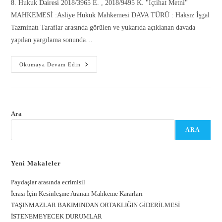
8. Hukuk Dairesi 2018/3965 E. , 2018/9495 K. "İçtihat Metni"
MAHKEMESİ :Asliye Hukuk Mahkemesi DAVA TÜRÜ : Haksız İşgal
Tazminatı Taraflar arasında görülen ve yukarıda açıklanan davada
yapılan yargılama sonunda…
Okumaya Devam Edin
Gönder
Ara
ARA
Yeni Makaleler
Paydaşlar arasında ecrimisil
İcrası İçin Kesinleşme Aranan Mahkeme Kararları
TAŞINMAZLAR BAKIMINDAN ORTAKLIĞIN GİDERİLMESİ
İSTENEMEYECEK DURUMLAR