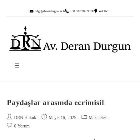
bilgi@derandurgun.av.tr
+90 532 380 96 30
Yol Tarifi
☰
Paydaşlar arasında ecrimisil
DRN Hukuk
Mayıs 16, 2025
Makaleler
0 Yorum