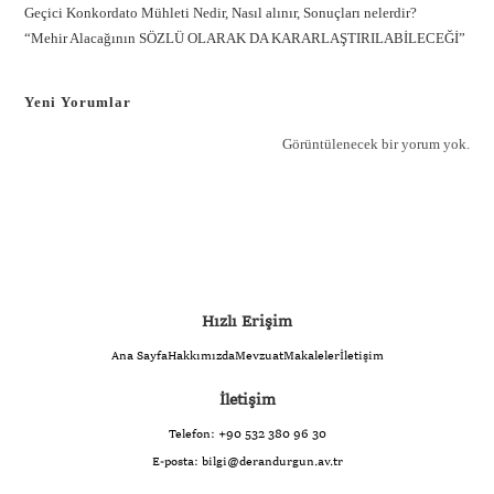
Geçici Konkordato Mühleti Nedir, Nasıl alınır, Sonuçları nelerdir?
“Mehir Alacağının SÖZLÜ OLARAK DA KARARLAŞTIRILABİLECEĞİ”
Yeni Yorumlar
Görüntülenecek bir yorum yok.
Hızlı Erişim
Ana Sayfa
Hakkımızda
Mevzuat
Makaleler
İletişim
İletişim
Telefon:
+90 532 380 96 30
E-posta:
bilgi@derandurgun.av.tr