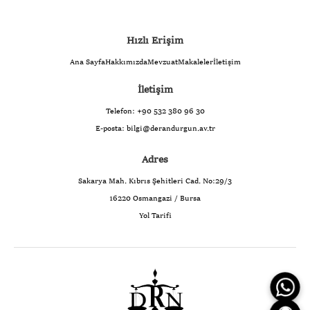
Hızlı Erişim
Ana Sayfa
Hakkımızda
Mevzuat
Makaleler
İletişim
İletişim
Telefon:
+90 532 380 96 30
E-posta:
bilgi@derandurgun.av.tr
Adres
Sakarya Mah. Kıbrıs Şehitleri Cad. No:29/3
16220 Osmangazi / Bursa
Yol Tarifi