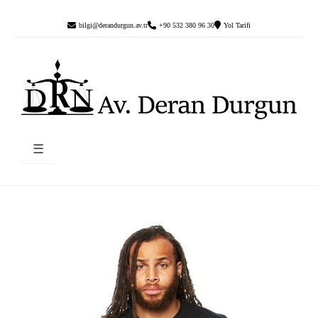
bilgi@derandurgun.av.tr
+90 532 380 96 30
Yol Tarifi
☰