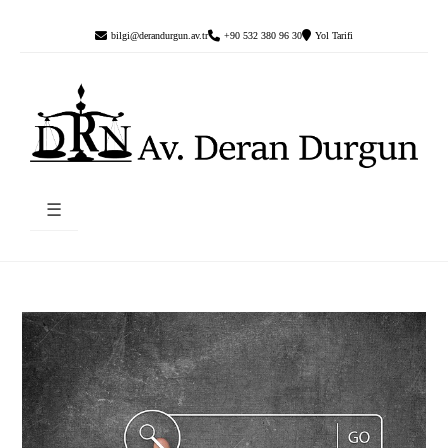
bilgi@derandurgun.av.tr
+90 532 380 96 30
Yol Tarifi
☰