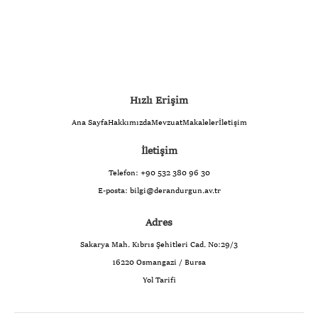
Hızlı Erişim
Ana Sayfa
Hakkımızda
Mevzuat
Makaleler
İletişim
İletişim
Telefon:
+90 532 380 96 30
E-posta:
bilgi@derandurgun.av.tr
Adres
Sakarya Mah. Kıbrıs Şehitleri Cad. No:29/3
16220 Osmangazi / Bursa
Yol Tarifi