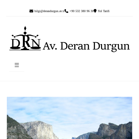
bilgi@derandurgun.av.tr
+90 532 380 96 30
Yol Tarifi
☰