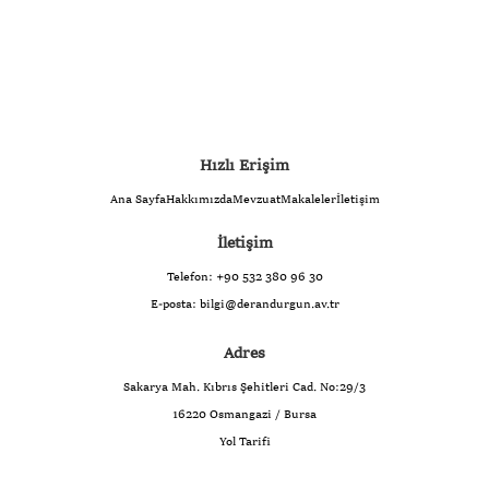
Hızlı Erişim
Ana Sayfa
Hakkımızda
Mevzuat
Makaleler
İletişim
İletişim
Telefon:
+90 532 380 96 30
E-posta:
bilgi@derandurgun.av.tr
Adres
Sakarya Mah. Kıbrıs Şehitleri Cad. No:29/3
16220 Osmangazi / Bursa
Yol Tarifi