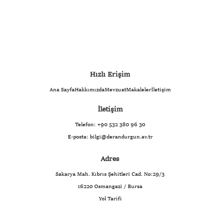
Hızlı Erişim
Ana Sayfa
Hakkımızda
Mevzuat
Makaleler
İletişim
İletişim
Telefon:
+90 532 380 96 30
E-posta:
bilgi@derandurgun.av.tr
Adres
Sakarya Mah. Kıbrıs Şehitleri Cad. No:29/3
16220 Osmangazi / Bursa
Yol Tarifi