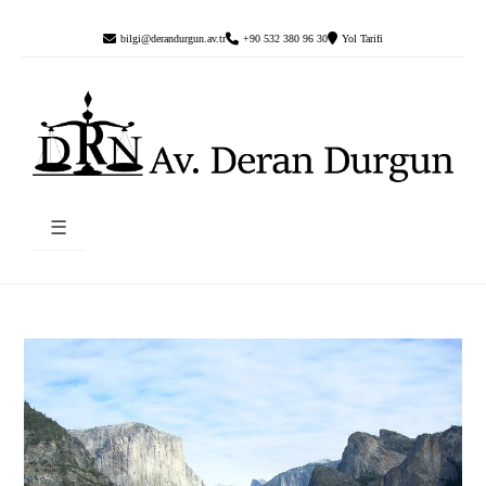
bilgi@derandurgun.av.tr
+90 532 380 96 30
Yol Tarifi
☰