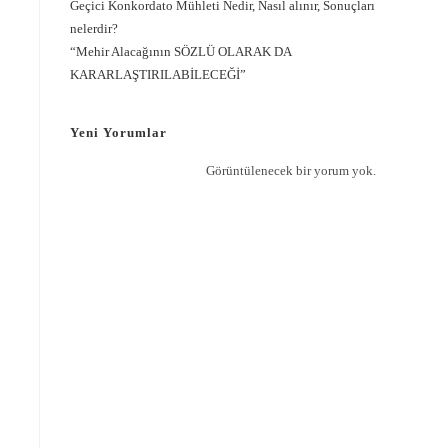
Geçici Konkordato Mühleti Nedir, Nasıl alınır, Sonuçları
nelerdir?
“Mehir Alacağının SÖZLÜ OLARAK DA
r
KARARLAŞTIRILABİLECEĞİ”
Yeni Yorumlar
Görüntülenecek bir yorum yok.