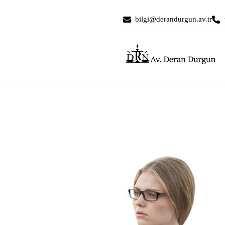
bilgi@derandurgun.av.tr