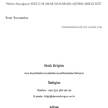
“Mehir Alacağının SÖZLÜ OLARAK DA KARARLAŞTIRILABİLECEĞİ”
Yeni Yorumlar
Görüntülenecek bir yorum yok.
Hızlı Erişim
Ana Sayfa
Hakkımızda
Mevzuat
Makaleler
İletişim
İletişim
Telefon:
+90 532 380 96 30
E-posta:
bilgi@derandurgun.av.tr
Adres