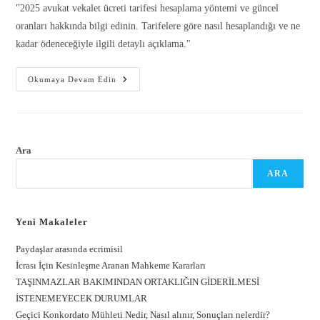
"2025 avukat vekalet ücreti tarifesi hesaplama yöntemi ve güncel
oranları hakkında bilgi edinin. Tarifelere göre nasıl hesaplandığı ve ne
kadar ödeneceğiyle ilgili detaylı açıklama."
Okumaya Devam Edin
Gönder
Ara
ARA
Yeni Makaleler
Paydaşlar arasında ecrimisil
İcrası İçin Kesinleşme Aranan Mahkeme Kararları
TAŞINMAZLAR BAKIMINDAN ORTAKLIĞIN GİDERİLMESİ
İSTENEMEYECEK DURUMLAR
Geçici Konkordato Mühleti Nedir, Nasıl alınır, Sonuçları nelerdir?