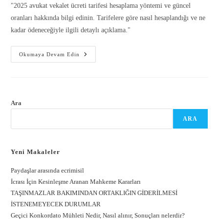
"2025 avukat vekalet ücreti tarifesi hesaplama yöntemi ve güncel
oranları hakkında bilgi edinin. Tarifelere göre nasıl hesaplandığı ve ne
kadar ödeneceğiyle ilgili detaylı açıklama."
Okumaya Devam Edin
Gönder
Ara
ARA
Yeni Makaleler
Paydaşlar arasında ecrimisil
İcrası İçin Kesinleşme Aranan Mahkeme Kararları
TAŞINMAZLAR BAKIMINDAN ORTAKLIĞIN GİDERİLMESİ
İSTENEMEYECEK DURUMLAR
Geçici Konkordato Mühleti Nedir, Nasıl alınır, Sonuçları nelerdir?