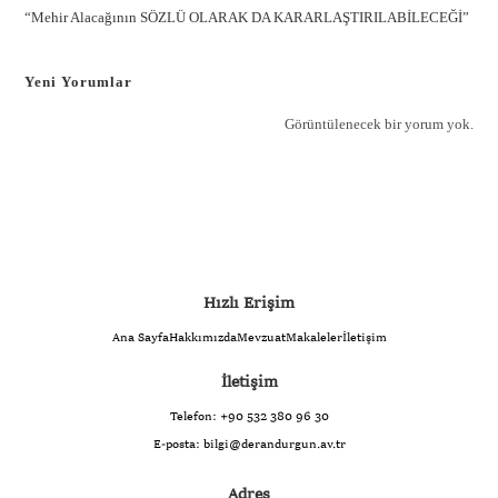
“Mehir Alacağının SÖZLÜ OLARAK DA KARARLAŞTIRILABİLECEĞİ”
Yeni Yorumlar
Görüntülenecek bir yorum yok.
Hızlı Erişim
Ana Sayfa
Hakkımızda
Mevzuat
Makaleler
İletişim
İletişim
Telefon:
+90 532 380 96 30
E-posta:
bilgi@derandurgun.av.tr
Adres