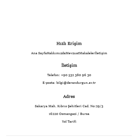
Hızlı Erişim
Ana Sayfa
Hakkımızda
Mevzuat
Makaleler
İletişim
İletişim
Telefon:
+90 532 380 96 30
E-posta:
bilgi@derandurgun.av.tr
Adres
Sakarya Mah. Kıbrıs Şehitleri Cad. No:29/3
16220 Osmangazi / Bursa
Yol Tarifi