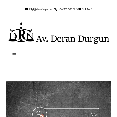
bilgi@derandurgun.av.tr
+90 532 380 96 30
Yol Tarifi
☰