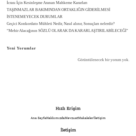
İcrası İçin Kesinleşme Aranan Mahkeme Kararları
TAŞINMAZLAR BAKIMINDAN ORTAKLIĞIN GİDERİLMESİ
İSTENEMEYECEK DURUMLAR
Geçici Konkordato Mühleti Nedir, Nasıl alınır, Sonuçları nelerdir?
“Mehir Alacağının SÖZLÜ OLARAK DA KARARLAŞTIRILABİLECEĞİ”
Yeni Yorumlar
Görüntülenecek bir yorum yok.
Hızlı Erişim
Ana Sayfa
Hakkımızda
Mevzuat
Makaleler
İletişim
İletişim