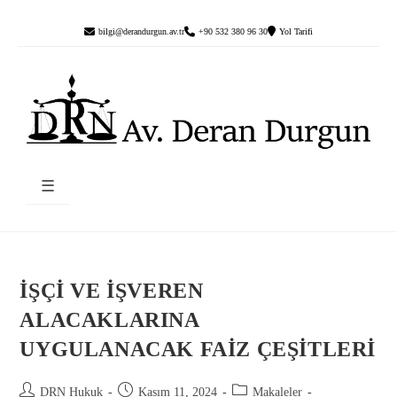
bilgi@derandurgun.av.tr
+90 532 380 96 30
Yol Tarifi
☰
İŞÇİ VE İŞVEREN
ALACAKLARINA
UYGULANACAK FAİZ ÇEŞİTLERİ
DRN Hukuk
Kasım 11, 2024
Makaleler