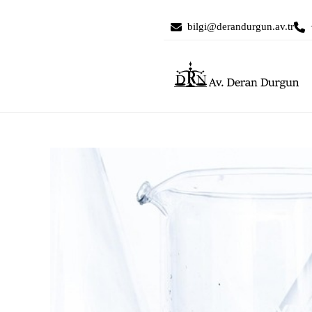
bilgi@derandurgun.av.tr