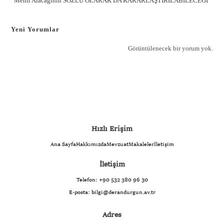
“Mehir Alacağının SÖZLÜ OLARAK DA KARARLAŞTIRILABİLECEĞİ”
Yeni Yorumlar
Görüntülenecek bir yorum yok.
Hızlı Erişim
Ana Sayfa
Hakkımızda
Mevzuat
Makaleler
İletişim
İletişim
Telefon:
+90 532 380 96 30
E-posta:
bilgi@derandurgun.av.tr
Adres