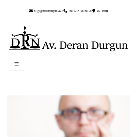
bilgi@derandurgun.av.tr
+90 532 380 96 30
Yol Tarifi
☰