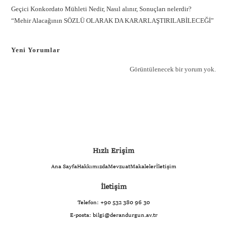
Geçici Konkordato Mühleti Nedir, Nasıl alınır, Sonuçları nelerdir?
“Mehir Alacağının SÖZLÜ OLARAK DA KARARLAŞTIRILABİLECEĞİ”
Yeni Yorumlar
Görüntülenecek bir yorum yok.
Hızlı Erişim
Ana Sayfa
Hakkımızda
Mevzuat
Makaleler
İletişim
İletişim
Telefon:
+90 532 380 96 30
E-posta:
bilgi@derandurgun.av.tr